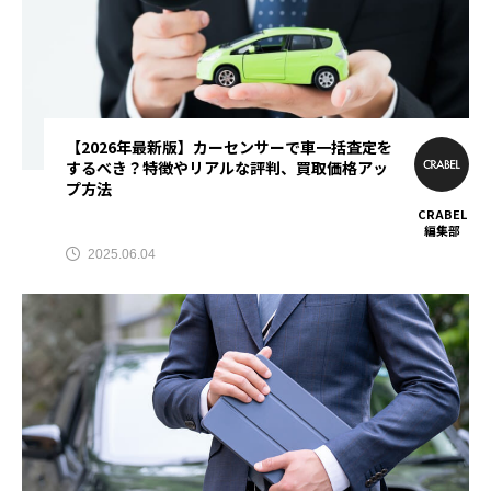
学生パーソナルジム
安い
安いパーソナルジム
授乳中
授乳期
料金
新車リース
査定比較サイト
【2026年最新版】カーセンサーで車一括査定を
無料カウンセリング
男性おすすめ
するべき？特徴やリアルな評判、買取価格アッ
プ方法
男性パーソナルジム
相場
腕脱毛
CRABEL
編集部
2025.06.04
自動車免許
評判
豊橋
買取査定
車査定
車買取
転職おすすめ
転職サイト
防災
食事制限
食事指導
駐車場
駐車場アプリ
駐車場サイト
駐車場予約
駐車場検索
高額査定