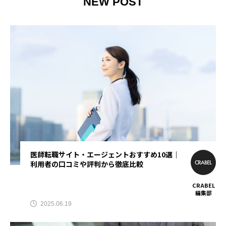
NEW POST
TAG LIST
AGA
BEYOND
it転職おすすめ
IT転職サイト
アップルジム
アップルジム口コミ
アップルジム評判
イージーゲイナー
イージーゲイナー診断
ウォーターサーバー
エアコンクリーニング
医師転職サイト・エージェントおすすめ10選｜
利用者の口コミや評判から徹底比較
オンラインフィットネス
カーリース
CRABEL
編集部
カーリース比較
カウンセリング
2025.06.19
カップル割
ギフト
ゴルフ