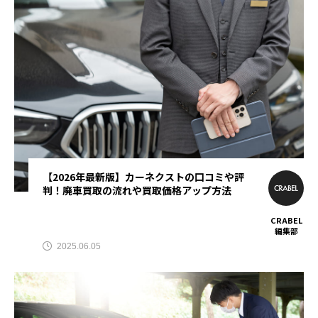
ダイエット
トレーニングジム
ナイトブラ
ナイトブラおすすめ
ナイトブラ安い
パーソナル
パーソナルジム
パーソナルジムカウンセリング
パーソナルジム女性
パーソナルトレーニング
【2026年最新版】カーネクストの口コミや評
判！廃車買取の流れや買取価格アップ方法
パーソナルトレーニングカップル
CRABEL
パーソナルトレーニングペア
ビヨンドジム
編集部
2025.06.05
プログラミングスクール
ペア割
ホワイトニング
マッチングアプリ