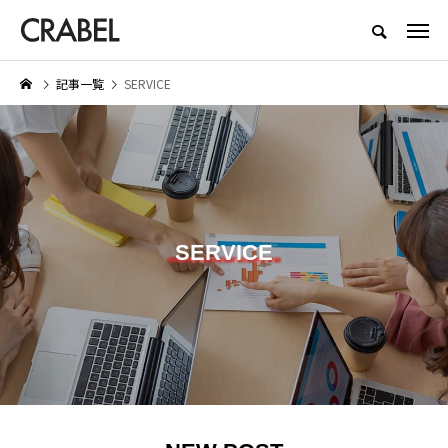
もっとくらべる、もっとほしくなる
記事一覧
SERVICE
NEW POST
LIFESTYLE
SERVICE
SERVICE
ワー
【着用レビュー】リライブシャツ
医師転職サイト・エージェ
？実際
αの効果は本当？口コミや評判も
すすめ10選｜利用者の口コ
リット
紹介
評判から徹底比較
2026.01.29
2025.06.19