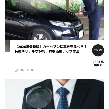
ママ向け
マンション売却
メンズ全身脱毛
メンズ医療脱毛
メンズ脱毛
メンズ脱毛おすすめ
一括査定
不動産査定
中古車リース
中古車買取
全身脱毛
【2026年最新版】カーセブンに車を売るべき？
医師
医師転職おすすめ
医師転職サイト
特徴やリアルな評判、買取価格アップ方法
CRABEL
口コミ
合宿免許
合宿免許検索
編集部
2025.06.04
土地一括査定
土地査定おすすめ
大阪
大阪マンション売却
妊娠中
妊娠中ナイトブラ
婚活アプリ
学生