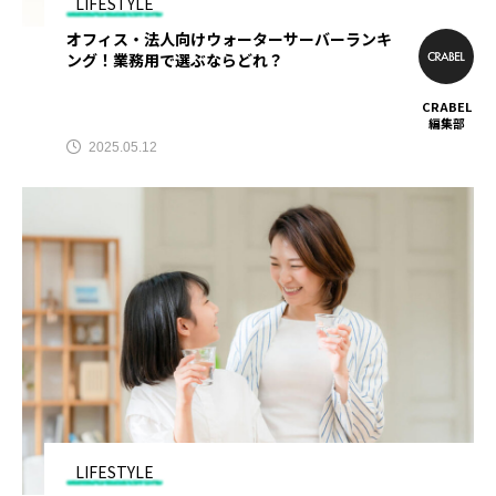
LIFESTYLE
ママ向け
マンション売却
メンズ全身脱毛
オフィス・法人向けウォーターサーバーランキ
ング！業務用で選ぶならどれ？
メンズ医療脱毛
メンズ脱毛
CRABEL
メンズ脱毛おすすめ
一括査定
不動産査定
編集部
2025.05.12
中古車リース
中古車買取
全身脱毛
医師
医師転職おすすめ
医師転職サイト
口コミ
合宿免許
合宿免許検索
土地一括査定
土地査定おすすめ
大阪
大阪マンション売却
妊娠中
妊娠中ナイトブラ
婚活アプリ
学生
LIFESTYLE