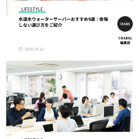
LIFESTYLE
ダイエット
トレーニングジム
ナイトブラ
水道水ウォーターサーバーおすすめ9選｜後悔
しない選び方をご紹介
ナイトブラおすすめ
ナイトブラ安い
CRABEL
パーソナル
パーソナルジム
編集部
2025.05.12
パーソナルジムカウンセリング
パーソナルジム女性
パーソナルトレーニング
パーソナルトレーニングカップル
パーソナルトレーニングペア
ビヨンドジム
プログラミングスクール
ペア割
ホワイトニング
マッチングアプリ