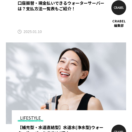
学生パーソナルジム
安い
口座振替・現金払いできるウォーターサーバー
は？支払方法一覧表もご紹介！
安いパーソナルジム
授乳中
授乳期
CRABEL
編集部
料金
新車リース
査定比較サイト
2025.01.10
無料カウンセリング
男性おすすめ
男性パーソナルジム
相場
腕脱毛
自動車免許
評判
豊橋
買取査定
車査定
車買取
転職おすすめ
転職サイト
防災
食事制限
食事指導
駐車場
駐車場アプリ
駐車場サイト
LIFESTYLE
【補充型・水道直結型】水道水(浄水型)ウォー
駐車場予約
駐車場検索
高額査定