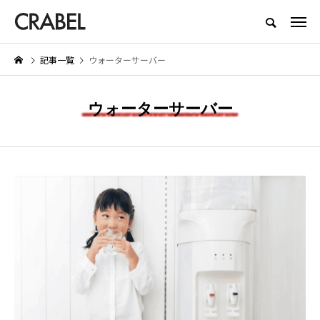
もっとくらべる、もっとほしくなる
記事一覧
ウォーターサーバー
NEW POST
ウォーターサーバー
Y
LIFESTYLE
SERVI
e（ブライト） シャワー
【着用レビュー】リライブシャツ
医師転職
ーの口コミは本当？実際
αの効果は本当？口コミや評判も
すすめ1
たメリット・デメリット
紹介
評判から
2026.01.29
2025.06
.29