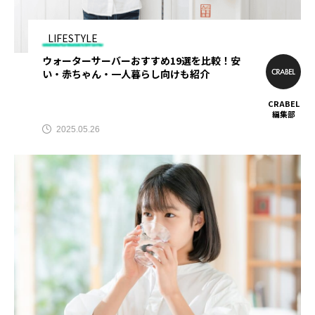
TAG LIST
LIFESTYLE
ウォーターサーバーおすすめ19選を比較！安
AGA
BEYOND
it転職おすすめ
い・赤ちゃん・一人暮らし向けも紹介
IT転職サイト
アップルジム
CRABEL
編集部
2025.05.26
アップルジム口コミ
アップルジム評判
イージーゲイナー
イージーゲイナー診断
ウォーターサーバー
エアコンクリーニング
オンラインフィットネス
カーリース
カーリース比較
カウンセリング
カップル割
ギフト
ゴルフ