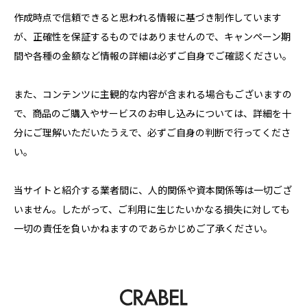
作成時点で信頼できると思われる情報に基づき制作しています
TAG LIST
が、正確性を保証するものではありませんので、キャンペーン期
間や各種の金額など情報の詳細は必ずご自身でご確認ください。
AGA
BEYOND
it転職おすすめ
また、コンテンツに主観的な内容が含まれる場合もございますの
IT転職サイト
アップルジム
で、商品のご購入やサービスのお申し込みについては、詳細を十
アップルジム口コミ
アップルジム評判
分にご理解いただいたうえで、必ずご自身の判断で行ってくださ
い。
イージーゲイナー
イージーゲイナー診断
当サイトと紹介する業者間に、人的関係や資本関係等は一切ござ
ウォーターサーバー
エアコンクリーニング
いません。したがって、ご利用に生じたいかなる損失に対しても
一切の責任を負いかねますのであらかじめご了承ください。
オンラインフィットネス
カーリース
カーリース比較
カウンセリング
カップル割
ギフト
ゴルフ