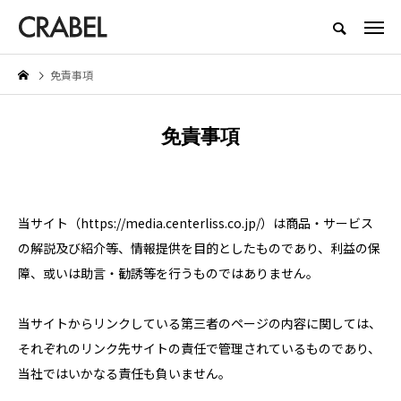
もっとくらべる、もっとほしくなる
免責事項
NEW POST
免責事項
BEAUTY
LIFESTYLE
当サイト（https://media.centerliss.co.jp/）は商品・サービス
の解説及び紹介等、情報提供を目的としたものであり、利益の保
障、或いは助言・勧誘等を行うものではありません。
お
Brighte（ブライト） シャワー
【着用レビュー】リライブシャ
当サイトからリンクしている第三者のページの内容に関しては、
ドライヤーの口コミは本当？実際
αの効果は本当？口コミや評判
それぞれのリンク先サイトの責任で管理されているものであり、
に体験したメリット・デメリット
紹介
を紹介
2026.01.29
2026.06.29
当社ではいかなる責任も負いません。