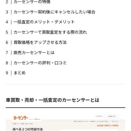
カーセンサーの特徴
ダイエット
トレーニングジム
ナイトブラ
カーセンサー契約後にキャンセルしたい場合
一括査定のメリット・デメリット
ナイトブラおすすめ
ナイトブラ安い
カーセンサーで買取査定をする際の流れ
パーソナル
パーソナルジム
買取価格をアップさせる方法
パーソナルジムカウンセリング
直売カーセンサーとは
カーセンサーの評判・口コミ
パーソナルジム女性
パーソナルトレーニング
まとめ
パーソナルトレーニングカップル
パーソナルトレーニングペア
ビヨンドジム
車買取・売却・一括査定のカーセンサーとは
プログラミングスクール
ペア割
ホワイトニング
マッチングアプリ