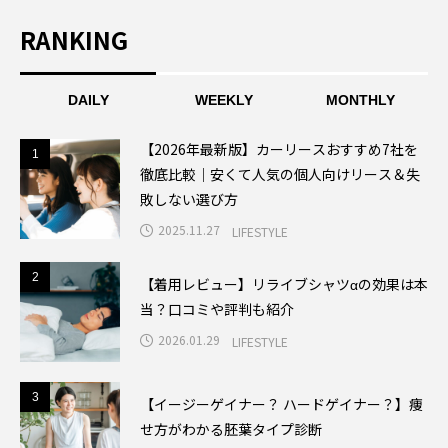
RANKING
DAILY
WEEKLY
MONTHLY
【2026年最新版】カーリースおすすめ7社を
1
1
徹底比較｜安くて人気の個人向けリース＆失
敗しない選び方
2025.11.27
LIFESTYLE
2
2
【着用レビュー】リライブシャツαの効果は本
当？口コミや評判も紹介
2026.01.29
LIFESTYLE
3
3
【イージーゲイナー？ ハードゲイナー？】痩
せ方がわかる胚葉タイプ診断