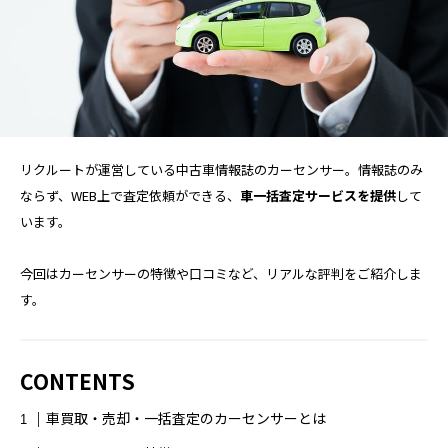
TAG LIST
AGA
BEYOND
it転職おすすめ
IT転職サイト
アップルジム
リクルートが運営している中古車情報誌のカーセンサー。情報誌のみ
アップルジム口コミ
アップルジム評判
ならず、WEB上で査定依頼ができる、
車一括査定サービスを提供
して
います。
イージーゲイナー
イージーゲイナー診断
今回はカーセンサーの特徴や口コミなど、リアルな評判をご紹介しま
ウォーターサーバー
エアコンクリーニング
す。
オンラインフィットネス
カーリース
CONTENTS
カーリース比較
カウンセリング
車買取・売却・一括査定のカーセンサーとは
カップル割
ギフト
ゴルフ