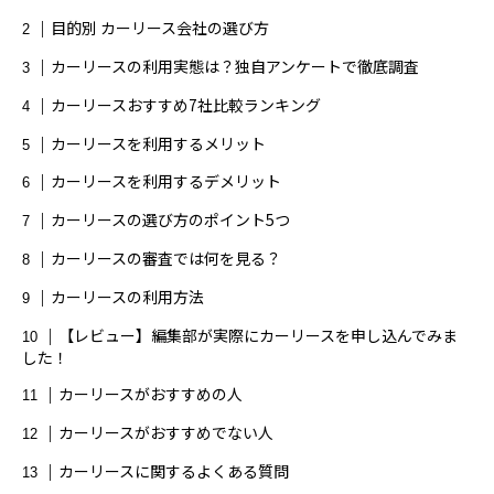
ママ向け
マンション売却
メンズ全身脱毛
目的別 カーリース会社の選び方
カーリースの利用実態は？独自アンケートで徹底調査
メンズ医療脱毛
メンズ脱毛
カーリースおすすめ7社比較ランキング
メンズ脱毛おすすめ
一括査定
不動産査定
カーリースを利用するメリット
中古車リース
中古車買取
全身脱毛
カーリースを利用するデメリット
カーリースの選び方のポイント5つ
医師
医師転職おすすめ
医師転職サイト
カーリースの審査では何を見る？
口コミ
合宿免許
合宿免許検索
カーリースの利用方法
【レビュー】編集部が実際にカーリースを申し込んでみま
土地一括査定
土地査定おすすめ
大阪
した！
大阪マンション売却
妊娠中
カーリースがおすすめの人
カーリースがおすすめでない人
妊娠中ナイトブラ
婚活アプリ
学生
カーリースに関するよくある質問