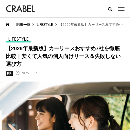
もっとくらべる、もっとほしくなる
記事一覧
LIFESTYLE
【2026年最新版】カーリースおすすめ7社を徹底比較｜安くて人気の個人向けリース＆失敗しない選び方
NEW POST
LIFESTYLE
LIFESTYLE
SERVICE
【2026年最新版】カーリースおすすめ7社を徹底
比較｜安くて人気の個人向けリース＆失敗しない
選び方
2025.11.27
PR
【着用レビュー】リライブシャツ
医師転職サイト・エージェント
際
αの効果は本当？口コミや評判も
すすめ10選｜利用者の口コミや
ト
紹介
評判から徹底比較
2026.01.29
2025.06.19