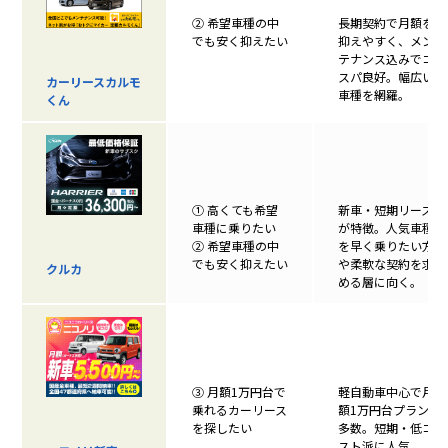
② 希望車種の中
長期契約で月額を
でも安く抑えたい
抑えやすく、メン
テナンス込みでコ
スパ良好。幅広い
カーリースカルモ
車種を網羅。
くん
① 高くても希望
新車・短期リース
車種に乗りたい
が特徴。人気車種
② 希望車種の中
を早く乗りたい方
でも安く抑えたい
や柔軟な契約を求
クルカ
める層に向く。
③ 月額1万円台で
軽自動車中心で月
乗れるカーリース
額1万円台プラン
を探したい
多数。短期・低コ
スト派に人気。