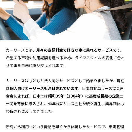
TAG LIST
AGA
BEYOND
it転職おすすめ
IT転職サイト
アップルジム
カーリースとは、
月々の定額料金で好きな車に乗れるサービス
です。
アップルジム口コミ
アップルジム評判
希望する車種や利用期間を選べるため、ライフスタイルの変化に合わ
せて車を自由に乗り換えられます。
イージーゲイナー
イージーゲイナー診断
カーリースはもともと法人向けサービスとして始まりましたが、現在
ウォーターサーバー
エアコンクリーニング
は
個人向けカーリースも注目されています。
日本自動車リース協会連
合会によれば、日本では
昭和39年（1964年）に高度成長期の企業ニ
オンラインフィットネス
カーリース
ーズを背景に導入
され、40年代にリース会社が続々誕生、業界団体も
整備され普及してきました。
カーリース比較
カウンセリング
所有から利用へという発想を早くから体現したサービスで、車両管理
カップル割
ギフト
ゴルフ