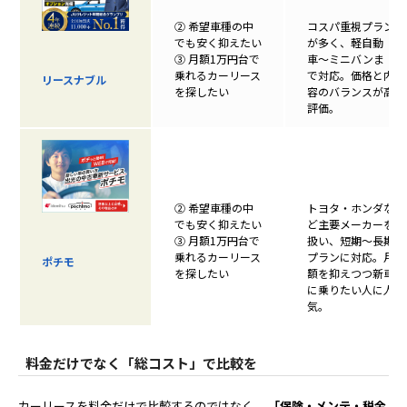
② 希望車種の中
コスパ重視プラン
でも安く抑えたい
が多く、軽自動
③ 月額1万円台で
車〜ミニバンま
乗れるカーリース
で対応。価格と内
リースナブル
を探したい
容のバランスが高
評価。
② 希望車種の中
トヨタ・ホンダな
でも安く抑えたい
ど主要メーカーを
③ 月額1万円台で
扱い、短期〜長期
乗れるカーリース
プランに対応。月
ポチモ
を探したい
額を抑えつつ新車
に乗りたい人に人
気。
料金だけでなく「総コスト」で比較を
カーリースを料金だけで比較するのではなく、
「保険・メンテ・税金