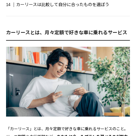
学生パーソナルジム
安い
カーリースは比較して自分に合ったものを選ぼう
安いパーソナルジム
授乳中
授乳期
料金
新車リース
査定比較サイト
カーリースとは、月々定額で好きな車に乗れるサービス
無料カウンセリング
男性おすすめ
男性パーソナルジム
相場
腕脱毛
自動車免許
評判
豊橋
買取査定
車査定
車買取
転職おすすめ
転職サイト
防災
食事制限
食事指導
駐車場
駐車場アプリ
駐車場サイト
「カーリース」とは、月々定額で好きな車に乗れるサービスのこと。
駐車場予約
駐車場検索
高額査定