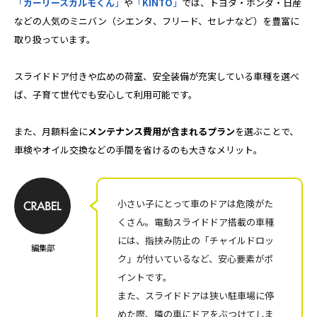
「
カーリースカルモくん
」
や
「
KINTO
」
では、トヨタ・ホンダ・日産
などの人気のミニバン（シエンタ、フリード、セレナなど）を豊富に
取り扱っています。
スライドドア付きや広めの荷室、安全装備が充実している車種を選べ
ば、子育て世代でも安心して利用可能です。
また、月額料金に
メンテナンス費用が含まれるプラン
を選ぶことで、
車検やオイル交換などの手間を省けるのも大きなメリット。
小さい子にとって車のドアは危険がた
くさん。電動スライドドア搭載の車種
には、指挟み防止の「チャイルドロッ
編集部
ク」が付いているなど、安心要素がポ
イントです。
また、スライドドアは狭い駐車場に停
めた際、隣の車にドアをぶつけてしま