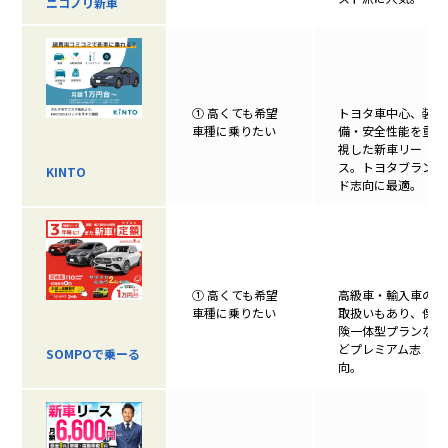
ニコノリ新車
① 高くても希望
トヨタ車中心、装
車種に乗りたい
備・安全性能を重
視した新車リー
ス。トヨタブラン
KINTO
ド志向に最適。
① 高くても希望
高級車・輸入車の
車種に乗りたい
取扱いもあり、保
険一体型プランな
どプレミアム志
SOMPOで乗ーる
向。