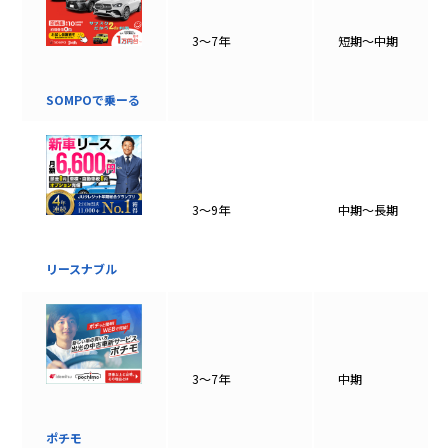
3〜7年
短期〜中期
SOMPOで乗ーる
3〜9年
中期〜長期
リースナブル
3〜7年
中期
ポチモ