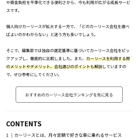
や資金負担を平準化できる便利さから、今も利用が広がる成長サービ
ダイエット
トレーニングジム
ナイトブラ
スです。
ナイトブラおすすめ
ナイトブラ安い
個人向けカーリースが拡大する一方で、「どのカーリース会社を選べ
ばよいのかわからない」と迷う方も多いでしょう。
パーソナル
パーソナルジム
そこで、編集部では独自の選定基準に基づいてカーリース会社をピッ
パーソナルジムカウンセリング
クアップし、徹底的に比較しました。また、
カーリースを利用する際
のメリットやデメリット、会社選びのポイントも解説
していますの
パーソナルジム女性
パーソナルトレーニング
で、ぜひ参考にしてください。
パーソナルトレーニングカップル
おすすめのカーリース会社ランキングを先に見る
パーソナルトレーニングペア
ビヨンドジム
プログラミングスクール
ペア割
CONTENTS
ホワイトニング
マッチングアプリ
カーリースとは、月々定額で好きな車に乗れるサービス