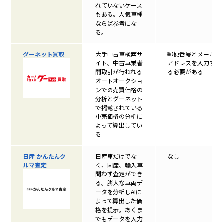
れていないケース
もある。人気車種
ならば参考にな
る。
グーネット買取
大手中古車検索サ
郵便番号とメール
イト。中古車業者
アドレスを入力す
間取引が行われる
る必要がある
オートオークショ
ンでの売買価格の
分析とグーネット
で掲載されている
小売価格の分析に
よって算出してい
る
日産 かんたんク
日産車だけでな
なし
ルマ査定
く、国産、輸入車
問わず査定ができ
る。膨大な車両デ
ータを分析しAIに
よって算出した価
格を提示。あくま
でもデータを入力