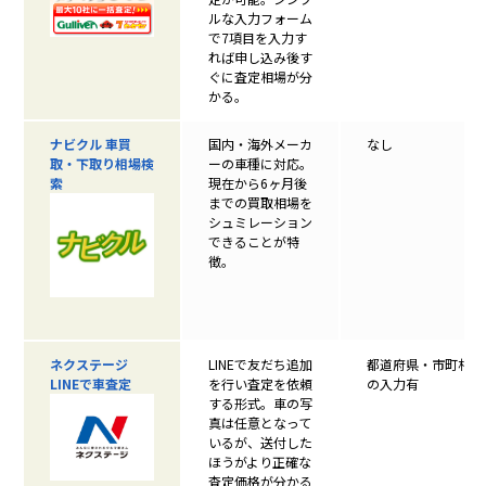
ルな入力フォーム
で7項目を入力す
れば申し込み後す
ぐに査定相場が分
かる。
ナビクル 車買
国内・海外メーカ
なし
取・下取り相場検
ーの車種に対応。
索
現在から6ヶ月後
までの買取相場を
シュミレーション
できることが特
徴。
ネクステージ
LINEで友だち追加
都道府県・市町村
LINEで車査定
を行い査定を依頼
の入力有
する形式。車の写
真は任意となって
いるが、送付した
ほうがより正確な
査定価格が分かる