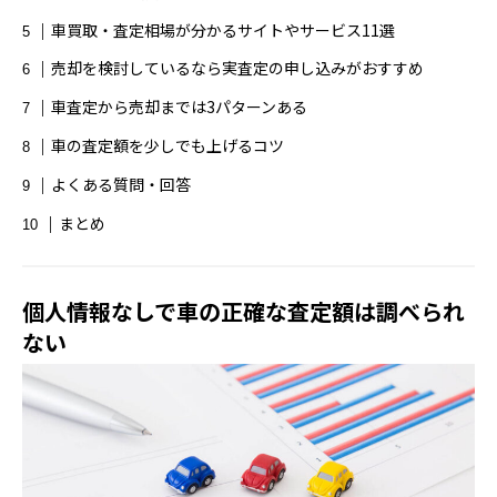
学生パーソナルジム
安い
車買取・査定相場が分かるサイトやサービス11選
安いパーソナルジム
授乳中
授乳期
売却を検討しているなら実査定の申し込みがおすすめ
車査定から売却までは3パターンある
料金
新車リース
査定比較サイト
車の査定額を少しでも上げるコツ
無料カウンセリング
男性おすすめ
よくある質問・回答
男性パーソナルジム
相場
腕脱毛
まとめ
自動車免許
評判
豊橋
買取査定
個人情報なしで車の正確な査定額は調べられ
車査定
車買取
転職おすすめ
ない
転職サイト
防災
食事制限
食事指導
駐車場
駐車場アプリ
駐車場サイト
駐車場予約
駐車場検索
高額査定