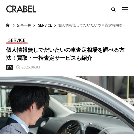
もっとくらべる、もっとほしくなる
記事一覧
SERVICE
個人情報無しでだいたいの車査定相場を調べる方法！買取・一括査定サービスも紹介
NEW POST
SERVICE
LIFESTYLE
SERVICE
個人情報無しでだいたいの車査定相場を調べる方
法！買取・一括査定サービスも紹介
2025.06.03
PR
【着用レビュー】リライブシャツ
医師転職サイト・エージェント
際
αの効果は本当？口コミや評判も
すすめ10選｜利用者の口コミや
ト
紹介
評判から徹底比較
2026.01.29
2025.06.19