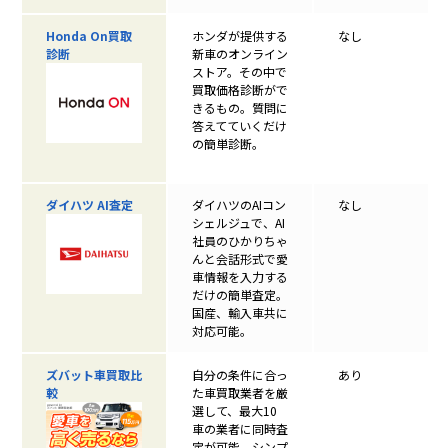
Honda On買取
ホンダが提供する
なし
診断
新車のオンライン
ストア。その中で
買取価格診断がで
きるもの。質問に
答えてていくだけ
の簡単診断。
ダイハツ AI査定
ダイハツのAIコン
なし
シェルジュで、AI
社員のひかりちゃ
んと会話形式で愛
車情報を入力する
だけの簡単査定。
国産、輸入車共に
対応可能。
ズバット車買取比
自分の条件に合っ
あり
較
た車買取業者を厳
選して、最大10
車の業者に同時査
定が可能。シンプ