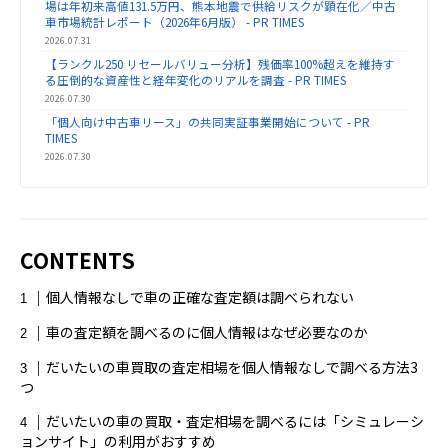
場は年初来高値131.5万円、熊本地震で供給リスクが顕在化／中古
ママ向け
マンション売却
メンズ全身脱毛
車市場統計レポート（2026年6月版） - PR TIMES
2026.07.31
メンズ医療脱毛
メンズ脱毛
【ランクル250 リセールバリュー分析】残価率100%超えを維持す
る圧倒的な資産性と経年変化のリアルを調査 - PR TIMES
2026.07.30
メンズ脱毛おすすめ
一括査定
不動産査定
「個人向け中古車リース」の共同実証事業開始について - PR
TIMES
2026.07.30
中古車リース
中古車買取
全身脱毛
医師
医師転職おすすめ
医師転職サイト
CONTENTS
口コミ
合宿免許
合宿免許検索
個人情報なしで車の正確な査定額は調べられない
土地一括査定
土地査定おすすめ
大阪
車の査定額を調べるのに個人情報はなぜ必要なのか
大阪マンション売却
妊娠中
だいたいの車買取の査定相場を個人情報なしで調べる方法3
つ
妊娠中ナイトブラ
婚活アプリ
学生
だいたいの車の買取・査定相場を調べるには「シミュレーシ
ョンサイト」の利用がおすすめ