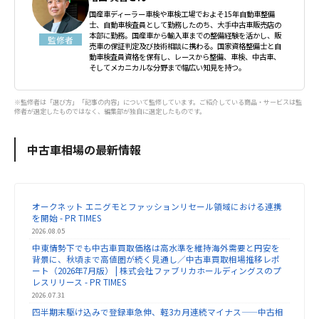
国産車ディーラー車検や車検工場でおよそ15年自動車整備
ダイエット
トレーニングジム
ナイトブラ
士、自動車検査員として勤務したのち、大手中古車販売店の
本部に勤務。国産車から輸入車までの整備経験を活かし、販
監修者
売車の保証判定及び技術相談に携わる。国家資格整備士と自
ナイトブラおすすめ
ナイトブラ安い
動車検査員資格を保有し、レースから整備、車検、中古車、
そしてメカニカルな分野まで幅広い知見を持つ。
パーソナル
パーソナルジム
※監修者は「選び方」「記事の内容」について監修しています。ご紹介している商品・サービスは監
修者が選定したものではなく、編集部が独自に選定したものです。
パーソナルジムカウンセリング
中古車相場の最新情報
パーソナルジム女性
パーソナルトレーニング
パーソナルトレーニングカップル
オークネット エニグモとファッションリセール領域における連携
を開始 - PR TIMES
パーソナルトレーニングペア
ビヨンドジム
2026.08.05
中東情勢下でも中古車買取価格は高水準を維持海外需要と円安を
背景に、秋頃まで高値圏が続く見通し／中古車買取相場推移レポ
プログラミングスクール
ペア割
ート（2026年7月版） | 株式会社ファブリカホールディングスのプ
レスリリース - PR TIMES
ホワイトニング
マッチングアプリ
2026.07.31
四半期末駆け込みで登録車急伸、軽3カ月連続マイナス——中古相