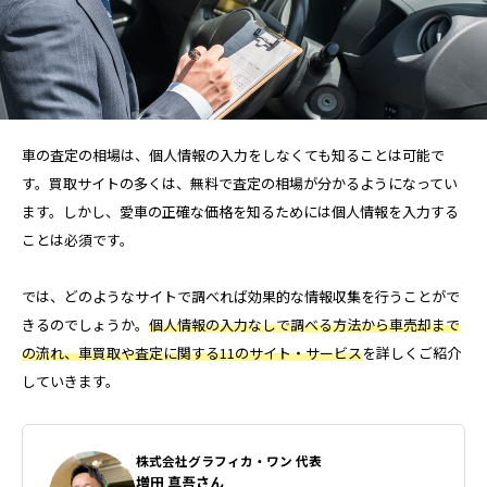
TAG LIST
AGA
BEYOND
it転職おすすめ
車の査定の相場は、個人情報の入力をしなくても知ることは可能で
IT転職サイト
アップルジム
す。買取サイトの多くは、無料で査定の相場が分かるようになってい
アップルジム口コミ
アップルジム評判
ます。しかし、愛車の正確な価格を知るためには個人情報を入力する
ことは必須です。
イージーゲイナー
イージーゲイナー診断
では、どのようなサイトで調べれば効果的な情報収集を行うことがで
ウォーターサーバー
エアコンクリーニング
きるのでしょうか。
個人情報の入力なしで調べる方法から車売却まで
の流れ、車買取や査定に関する11のサイト・サービス
を詳しくご紹介
オンラインフィットネス
カーリース
していきます。
カーリース比較
カウンセリング
株式会社グラフィカ・ワン 代表
カップル割
ギフト
ゴルフ
増田 真吾
さん