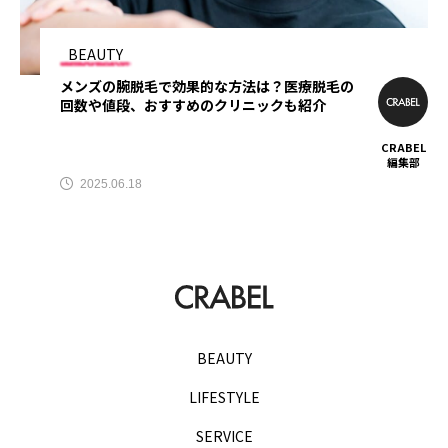
TAG LIST
BEAUTY
メンズの腕脱毛で効果的な方法は？医療脱毛の
AGA
BEYOND
it転職おすすめ
回数や値段、おすすめのクリニックも紹介
IT転職サイト
アップルジム
CRABEL
編集部
2025.06.18
アップルジム口コミ
アップルジム評判
イージーゲイナー
イージーゲイナー診断
ウォーターサーバー
エアコンクリーニング
オンラインフィットネス
カーリース
BEAUTY
カーリース比較
カウンセリング
LIFESTYLE
カップル割
ギフト
ゴルフ
SERVICE