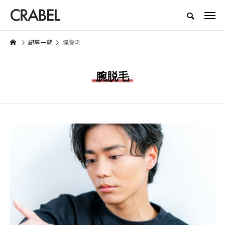
もっとくらべる、もっとほしくなる
記事一覧
腕脱毛
NEW POST
腕脱毛
BEAUTY
LIFESTYLE
お
Brighte（ブライト） シャワー
【着用レビュー】リライブシャ
ドライヤーの口コミは本当？実際
αの効果は本当？口コミや評判
に体験したメリット・デメリット
紹介
を紹介
2026.01.29
2026.06.29