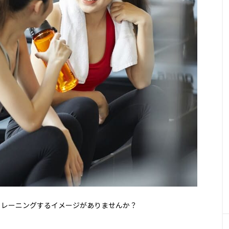
ードライ
【着用レビュー】リライブシャツαの
医師転
験した
効果は本当？口コミや評判も紹介
め10
底比較
2026.01.29
2025
TAG LIST
LIFESTYLE
t転職おすすめ
IT転職サイト
アップルジム
アップル
おすすめ9選｜
【2026年最新版】カーリースおすすめ7
を徹底比較｜安くて人気の個人向けリー
＆失敗しない選び方
ーゲイナー
イージーゲイナー診断
ウォーターサーバー
トレーニングするイメージがありませんか？
カーリース
カーリース比較
カウンセリング
カッ