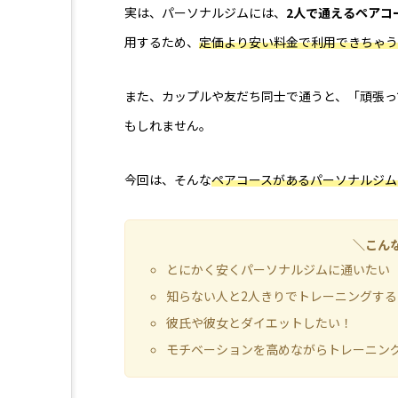
ゴルフ
ダイエット
実は、パーソナルジムには、
2人で通えるペアコ
用するため、
定価より安い料金で利用できちゃう
パーソナル
パーソナルジ
パーソナルトレーニングカップ
また、カップルや友だち同士で通うと、「頑張っ
もしれません。
ペア割
ホワイトニング
今回は、そんな
ペアコースがあるパーソナルジム
メンズ医療脱毛
メンズ脱
中古車買取
全身脱毛
＼こん
合宿免許検索
土地一括査
とにかく安くパーソナルジムに通いたい
知らない人と2人きりでトレーニングす
妊娠中ナイトブラ
婚活ア
彼氏や彼女とダイエットしたい！
モチベーションを高めながらトレーニン
授乳期
料金
新車
男性パーソナルジム
相場