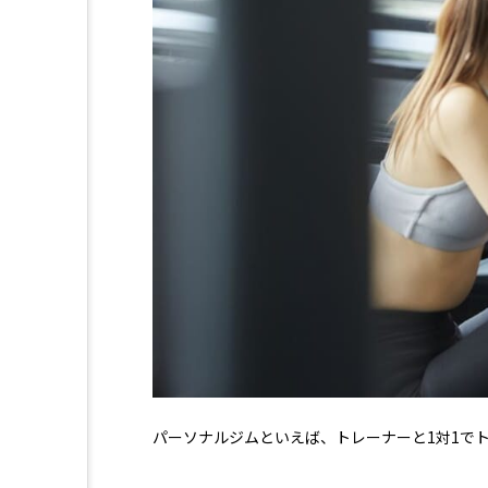
Brighte（ブライト） シャワ
ヤーの口コミは本当？実際に体
メリット・デメリットを紹介
2026.06.29
LIFESTYLE
AGA
BEYOND
i
水道水ウォーターサーバー
後悔しない選び方をご紹介
アップルジム評判
イージ
パーソナルジムといえば、トレーナーと1対1で
オンラインフィットネス