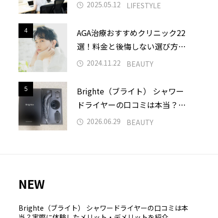
選ぶならどれ？
2025.05.12
LIFESTYLE
車場
駐車場アプリ
AGA治療おすすめクリニック22
4
4
選！料金と後悔しない選び方を
徹底解説
2024.11.22
BEAUTY
Brighte（ブライト） シャワー
5
5
ドライヤーの口コミは本当？実
際に体験したメリット・デメリ
2026.06.29
BEAUTY
ットを紹介
NEW
Brighte（ブライト） シャワードライヤーの口コミは本
当？実際に体験したメリット・デメリットを紹介