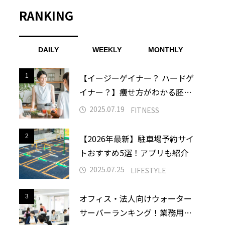
ナイトブラ安い
RANKING
パーソナルトレーニング
DAILY
WEEKLY
MONTHLY
グラミングスクール
【イージーゲイナー？ ハードゲ
1
1
メンズ全身脱毛
イナー？】痩せ方がわかる胚葉
中古車リース
タイプ診断
2025.07.19
FITNESS
合宿免許
【2026年最新】駐車場予約サイ
2
2
妊娠中
トおすすめ5選！アプリも紹介
2025.07.25
LIFESTYLE
ーソナルジム
授乳中
オフィス・法人向けウォーター
3
3
すすめ
サーバーランキング！業務用で
査定
車査定