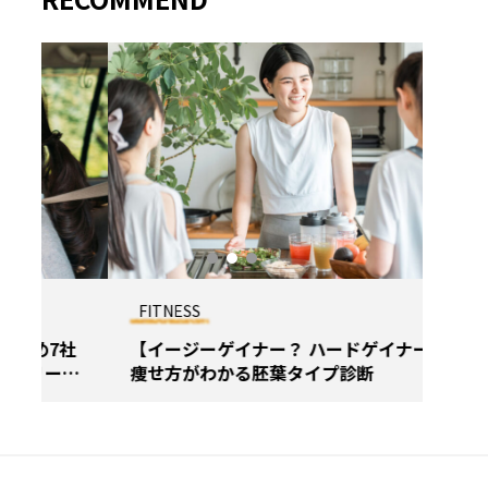
職サイト・エージェントおすす
選｜利用者の口コミや評判から徹
.06.19
FITNESS
LIFE
ジム口コミ
社
【イージーゲイナー？ ハードゲイナー？】
水道
ス
痩せ方がわかる胚葉タイプ診断
後悔
エアコンクリーニング
プル割
ギフト