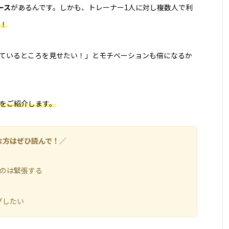
トレーニングジム
ナイトブラ
ナイトブラおすすめ
ース
があるんです。しかも、トレーナー1人に対し複数人で利
！
ム
パーソナルジムカウンセリング
パーソナルジム女性
ル
パーソナルトレーニングペア
ビヨンドジム
プロ
ているところを見せたい！」とモチベーションも倍になるか
マッチングアプリ
ママ向け
マンション売却
をご紹介します。
毛
メンズ脱毛おすすめ
一括査定
不動産査定
医師
医師転職おすすめ
医師転職サイト
口コミ
な方はぜひ読んで！／
定
土地査定おすすめ
大阪
大阪マンション売却
るのは緊張する
プリ
学生
学生パーソナルジム
安い
安いパ
グしたい
リース
査定比較サイト
無料カウンセリング
男性お
腕脱毛
自動車免許
評判
豊橋
買取