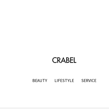
ードライ
【着用レビュー】リライブシャツαの
医師転
験した
効果は本当？口コミや評判も紹介
め10
底比較
2026.01.29
2025
TAG LIST
t転職おすすめ
IT転職サイト
アップルジム
アップル
BEAUTY
LIFESTYLE
SERVICE
ーゲイナー
イージーゲイナー診断
ウォーターサーバー
カーリース
カーリース比較
カウンセリング
カッ