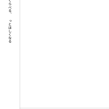
もっとくらべる、もっとほしくなる
Brighte（ブライト） シャワ
ヤーの口コミは本当？実際に体
メリット・デメリットを紹介
2026.06.29
AGA
BEYOND
i
アップルジム評判
イージ
オンラインフィットネス