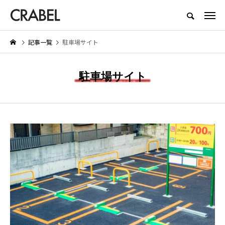
もっとくらべる、もっとほしくなる
記事一覧
駐車場サイト
NEW POST
駐車場サイト
BEAUTY
LIFESTYLE
お
Brighte（ブライト） シャワー
【着用レビュー】リライブシャ
ドライヤーの口コミは本当？実際
αの効果は本当？口コミや評判
に体験したメリット・デメリット
紹介
を紹介
2026.01.29
2026.06.29