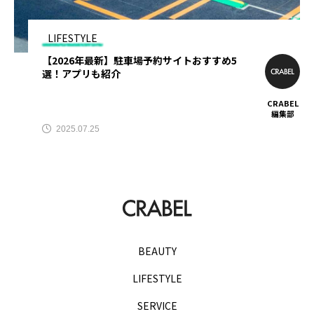
TAG LIST
LIFESTYLE
【2026年最新】駐車場予約サイトおすすめ5
AGA
BEYOND
it転職おすすめ
選！アプリも紹介
IT転職サイト
アップルジム
CRABEL
編集部
2025.07.25
アップルジム口コミ
アップルジム評判
イージーゲイナー
イージーゲイナー診断
ウォーターサーバー
エアコンクリーニング
オンラインフィットネス
カーリース
BEAUTY
カーリース比較
カウンセリング
LIFESTYLE
カップル割
ギフト
ゴルフ
SERVICE