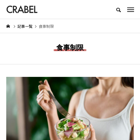
もっとくらべる、もっとほしくなる
記事一覧
食事制限
NEW POST
食事制限
LIFESTYLE
SERVICE
【着用レビュー】リライブシャツ
医師転職サイト・エージェント
際
αの効果は本当？口コミや評判も
すすめ10選｜利用者の口コミや
ト
紹介
評判から徹底比較
2026.01.29
2025.06.19