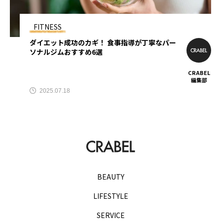
TAG LIST
FITNESS
ダイエット成功のカギ！ 食事指導が丁寧なパー
AGA
BEYOND
it転職おすすめ
ソナルジムおすすめ6選
IT転職サイト
アップルジム
CRABEL
編集部
2025.07.18
アップルジム口コミ
アップルジム評判
イージーゲイナー
イージーゲイナー診断
ウォーターサーバー
エアコンクリーニング
オンラインフィットネス
カーリース
BEAUTY
カーリース比較
カウンセリング
LIFESTYLE
カップル割
ギフト
ゴルフ
SERVICE