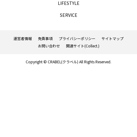
LIFESTYLE
TAG LIST
SERVICE
AGA
BEYOND
it転職おすすめ
運営者情報
免責事項
プライバシーポリシー
サイトマップ
IT転職サイト
アップルジム
お問い合わせ
関連サイト(Collect.)
アップルジム口コミ
アップルジム評判
Copyright © CRABEL(クラベル) All Rights Reserved.
イージーゲイナー
イージーゲイナー診断
ウォーターサーバー
エアコンクリーニング
オンラインフィットネス
カーリース
カーリース比較
カウンセリング
カップル割
ギフト
ゴルフ