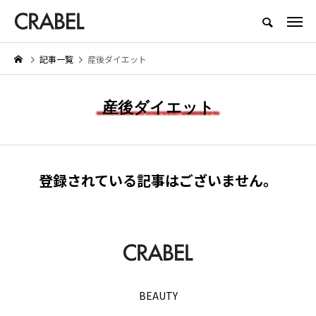
もっとくらべる、もっとほしくなる
記事一覧
産後ダイエット
NEW POST
産後ダイエット
BEAUTY
LIFESTYLE
登録されている記事はございません。
お
Brighte（ブライト） シャワー
【着用レビュー】リライブシャ
ドライヤーの口コミは本当？実際
αの効果は本当？口コミや評判
に体験したメリット・デメリット
紹介
を紹介
2026.01.29
2026.06.29
BEAUTY