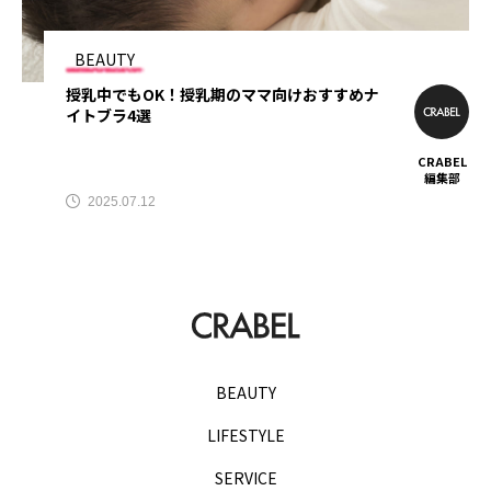
TAG LIST
BEAUTY
授乳中でもOK！授乳期のママ向けおすすめナ
AGA
BEYOND
it転職おすすめ
イトブラ4選
IT転職サイト
アップルジム
CRABEL
編集部
2025.07.12
アップルジム口コミ
アップルジム評判
イージーゲイナー
イージーゲイナー診断
ウォーターサーバー
エアコンクリーニング
オンラインフィットネス
カーリース
BEAUTY
カーリース比較
カウンセリング
LIFESTYLE
カップル割
ギフト
ゴルフ
SERVICE