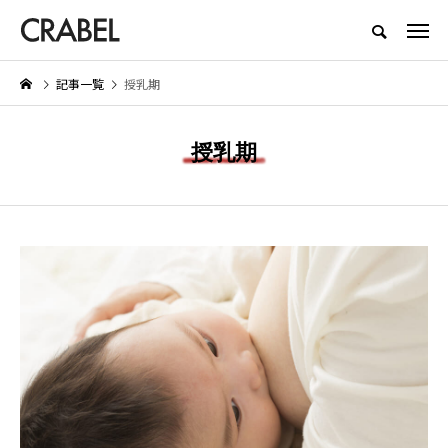
もっとくらべる、もっとほしくなる
記事一覧
授乳期
NEW POST
授乳期
BEAUTY
LIFESTYLE
お
Brighte（ブライト） シャワー
【着用レビュー】リライブシャ
ドライヤーの口コミは本当？実際
αの効果は本当？口コミや評判
に体験したメリット・デメリット
紹介
を紹介
2026.01.29
2026.06.29