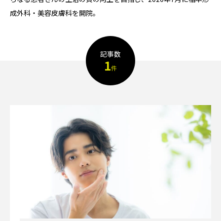
成外科・美容皮膚科を開院。
TAG LIST
AGA
BEYOND
it転職おすすめ
記事数
1
件
IT転職サイト
アップルジム
アップルジム口コミ
アップルジム評判
イージーゲイナー
イージーゲイナー診断
ウォーターサーバー
エアコンクリーニング
オンラインフィットネス
カーリース
カーリース比較
カウンセリング
カップル割
ギフト
ゴルフ