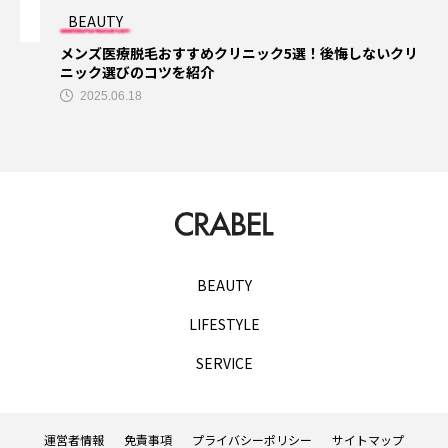
BEAUTY
ダイエット
トレーニングジム
ナイトブラ
メンズ医療脱毛おすすめクリニック5選！後悔しないクリ
ニック選びのコツを紹介
ナイトブラおすすめ
ナイトブラ安い
2025.06.18
パーソナル
パーソナルジム
パーソナルジムカウンセリング
パーソナルジム女性
パーソナルトレーニング
パーソナルトレーニングカップル
BEAUTY
パーソナルトレーニングペア
ビヨンドジム
LIFESTYLE
SERVICE
プログラミングスクール
ペア割
ホワイトニング
マッチングアプリ
運営者情報
免責事項
プライバシーポリシー
サイトマップ