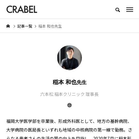
もっとくらべる、もっとほしくなる
記事一覧
稲本 和也先生
NEW POST
BEAUTY
LIFESTYLE
稲本 和也
先生
六本松 稲本クリニック 理事長
お
Brighte（ブライト） シャワー
【着用レビュー】リライブシャ
ドライヤーの口コミは本当？実際
αの効果は本当？口コミや評判
に体験したメリット・デメリット
紹介
福岡大学医学部を卒業後、形成外科医として、地方の基幹病院、
を紹介
2026.01.29
2026.06.29
大学病院の医局長といずれも地域の中核病院の第一線で勤務。さ
らなる患者さんの生活の質の向上を目指し、2020年7月に稲本形