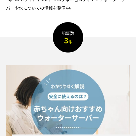
バーや水についての情報を発信中。
TAG LIST
AGA
BEYOND
it転職おすすめ
記事数
3
件
IT転職サイト
アップルジム
アップルジム口コミ
アップルジム評判
イージーゲイナー
イージーゲイナー診断
ウォーターサーバー
エアコンクリーニング
オンラインフィットネス
カーリース
カーリース比較
カウンセリング
カップル割
ギフト
ゴルフ