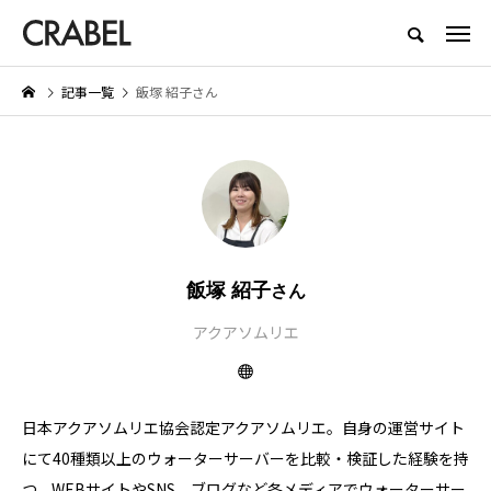
もっとくらべる、もっとほしくなる
記事一覧
飯塚 紹子さん
NEW POST
SERVICE
BEAUTY
飯塚 紹子
さん
アクアソムリエ
ツ
医師転職サイト・エージェントお
Brighte（ブライト） シャワー
すすめ10選｜利用者の口コミや
ドライヤーの口コミは本当？実
評判から徹底比較
に体験したメリット・デメリッ
日本アクアソムリエ協会認定アクアソムリエ。自身の運営サイト
を紹介
2025.06.19
2026.06.29
にて40種類以上のウォーターサーバーを比較・検証した経験を持
つ。WEBサイトやSNS、ブログなど各メディアでウォーターサー