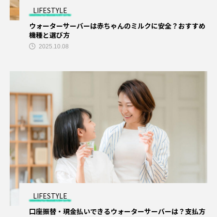
LIFESTYLE
ダイエット
トレーニングジム
ナイトブラ
ウォーターサーバーは赤ちゃんのミルクに安全？おすすめ
機種と選び方
ナイトブラおすすめ
ナイトブラ安い
2025.10.08
パーソナル
パーソナルジム
パーソナルジムカウンセリング
パーソナルジム女性
パーソナルトレーニング
パーソナルトレーニングカップル
パーソナルトレーニングペア
ビヨンドジム
プログラミングスクール
ペア割
LIFESTYLE
ホワイトニング
マッチングアプリ
口座振替・現金払いできるウォーターサーバーは？支払方