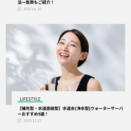
法一覧表もご紹介！
ママ向け
マンション売却
メンズ全身脱毛
2025.01.10
メンズ医療脱毛
メンズ脱毛
メンズ脱毛おすすめ
一括査定
不動産査定
中古車リース
中古車買取
全身脱毛
医師
医師転職おすすめ
医師転職サイト
口コミ
合宿免許
合宿免許検索
土地一括査定
土地査定おすすめ
大阪
LIFESTYLE
大阪マンション売却
妊娠中
【補充型・水道直結型】水道水(浄水型)ウォーターサーバ
ーおすすめ9選！
妊娠中ナイトブラ
婚活アプリ
学生
2024.11.27