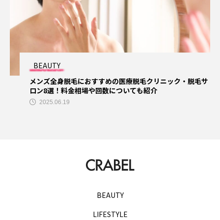
ダイエット
トレーニングジム
ナイトブラ
ナイトブラおすすめ
ナイトブラ安い
パーソナル
パーソナルジム
BEAUTY
メンズ全身脱毛におすすめの医療脱毛クリニック・脱毛サ
パーソナルジムカウンセリング
ロン8選！料金相場や回数についても紹介
2025.06.19
パーソナルジム女性
パーソナルトレーニング
パーソナルトレーニングカップル
パーソナルトレーニングペア
ビヨンドジム
プログラミングスクール
ペア割
BEAUTY
ホワイトニング
マッチングアプリ
LIFESTYLE