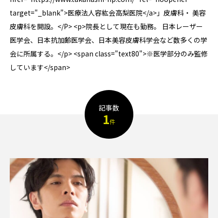
target="_blank">医療法人容紘会高梨医院</a>」皮膚科・ 美容
TAG LIST
皮膚科を開設。</P> <p>院長として現在も勤務。 日本レーザー
医学会、日本抗加齢医学会、日本美容皮膚科学会など数多くの学
AGA
BEYOND
it転職おすすめ
会に所属する。</p> <span class="text80">※医学部分のみ監修
しています</span>
IT転職サイト
アップルジム
アップルジム口コミ
アップルジム評判
記事数
1
イージーゲイナー
イージーゲイナー診断
件
ウォーターサーバー
エアコンクリーニング
オンラインフィットネス
カーリース
カーリース比較
カウンセリング
カップル割
ギフト
ゴルフ