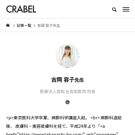
もっとくらべる、もっとほしくなる
記事一覧
吉岡 容子先生
NEW POST
UTY
LIFESTYLE
SER
吉岡 容子
先生
医療法人容紘会高梨医院 院長
ghte（ブライト） シャワー
【着用レビュー】リライブシャツ
医師
イヤーの口コミは本当？実際
αの効果は本当？口コミや評判も
すす
験したメリット・デメリット
紹介
評判
<p>東京医科大学卒業、麻酔科学講座入局。 <br> 麻酔科退局
介
2026.01.29
202
6.06.29
後、 皮膚科・美容皮膚科を経て、平成24年より「<a
href="https://www.takanashi-hp.com/" rel="noopener"