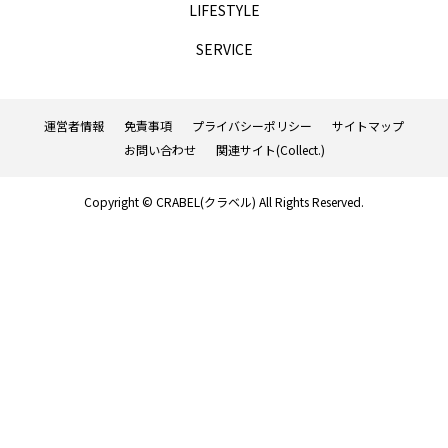
LIFESTYLE
TAG LIST
SERVICE
AGA
BEYOND
it転職おすすめ
運営者情報
免責事項
プライバシーポリシー
サイトマップ
IT転職サイト
アップルジム
お問い合わせ
関連サイト(Collect.)
アップルジム口コミ
アップルジム評判
Copyright © CRABEL(クラベル) All Rights Reserved.
イージーゲイナー
イージーゲイナー診断
ウォーターサーバー
エアコンクリーニング
オンラインフィットネス
カーリース
カーリース比較
カウンセリング
カップル割
ギフト
ゴルフ