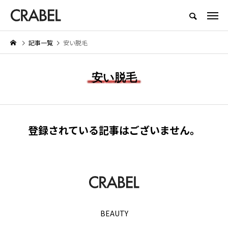
もっとくらべる、もっとほしくなる
記事一覧
安い脱毛
NEW POST
安い脱毛
BEAUTY
LIFESTYLE
登録されている記事はございません。
お
Brighte（ブライト） シャワー
【着用レビュー】リライブシャ
ドライヤーの口コミは本当？実際
αの効果は本当？口コミや評判
に体験したメリット・デメリット
紹介
を紹介
2026.01.29
2026.06.29
BEAUTY