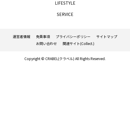
LIFESTYLE
TAG LIST
SERVICE
AGA
BEYOND
it転職おすすめ
運営者情報
免責事項
プライバシーポリシー
サイトマップ
IT転職サイト
アップルジム
お問い合わせ
関連サイト(Collect.)
アップルジム口コミ
アップルジム評判
Copyright © CRABEL(クラベル) All Rights Reserved.
イージーゲイナー
イージーゲイナー診断
ウォーターサーバー
エアコンクリーニング
オンラインフィットネス
カーリース
カーリース比較
カウンセリング
カップル割
ギフト
ゴルフ