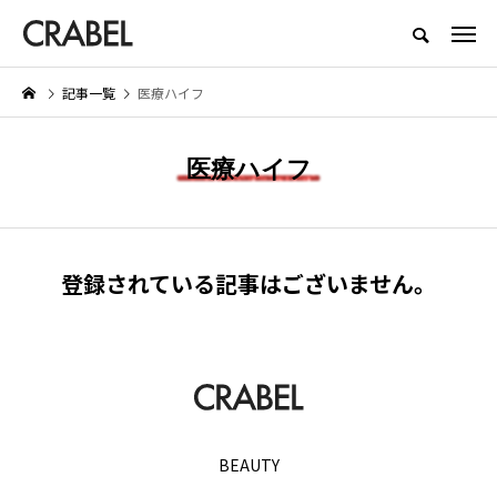
もっとくらべる、もっとほしくなる
記事一覧
医療ハイフ
NEW POST
医療ハイフ
BEAUTY
LIFESTYLE
登録されている記事はございません。
お
Brighte（ブライト） シャワー
【着用レビュー】リライブシャ
ドライヤーの口コミは本当？実際
αの効果は本当？口コミや評判
に体験したメリット・デメリット
紹介
を紹介
2026.01.29
2026.06.29
BEAUTY