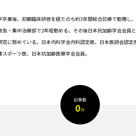
ードライ
【着用レビュー】リライブシャツαの
医師転
験した
効果は本当？口コミや評判も紹介
め10
底比較
学卒業後、初期臨床研修を経たのち約3年間総合診療で勤務し
2026.01.29
2025
救急・集中治療部で2年程勤める。その後日本抗加齢学会会員
研究に努めている。日本内科学会内科認定医、日本医師会認定
康スポーツ医、日本抗加齢医療学会会員。
TAG LIST
t転職おすすめ
IT転職サイト
アップルジム
アップル
記事数
0
件
ーゲイナー
イージーゲイナー診断
ウォーターサーバー
カーリース
カーリース比較
カウンセリング
カッ