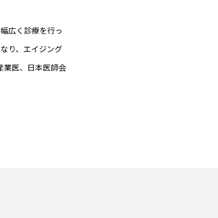
職サイト・エージェントおすす
選｜利用者の口コミや評判から徹
、幅広く診療を行っ
.06.19
となり、エイジング
産業医、日本医師会
ジム口コミ
エアコンクリーニング
プル割
ギフト