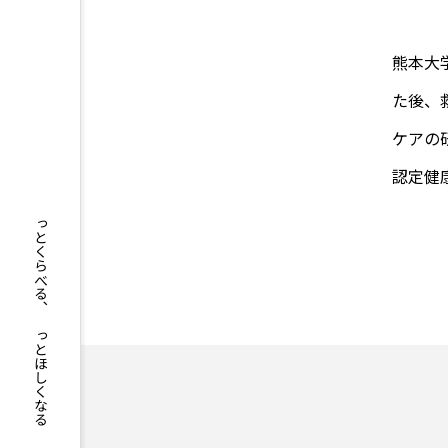
Brighte（ブライト） シャワ
ヤーの口コミは本当？実際に体
メリット・デメリットを紹介
熊本大
2026.06.29
た後、
ケアの
認定健
もっとくらべる、もっとほしくなる
AGA
BEYOND
i
アップルジム評判
イージ
オンラインフィットネス