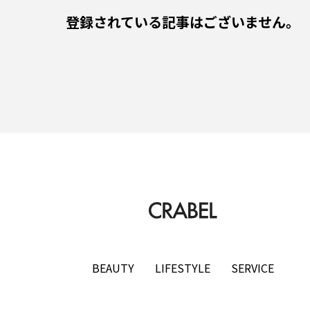
トレーニングジム
ナイトブラ
ナイトブラおすすめ
登録されている記事はございません。
ム
パーソナルジムカウンセリング
パーソナルジム女性
ル
パーソナルトレーニングペア
ビヨンドジム
プロ
マッチングアプリ
ママ向け
マンション売却
毛
メンズ脱毛おすすめ
一括査定
不動産査定
医師
医師転職おすすめ
医師転職サイト
口コミ
定
土地査定おすすめ
大阪
大阪マンション売却
プリ
学生
学生パーソナルジム
安い
安いパ
BEAUTY
LIFESTYLE
SERVICE
リース
査定比較サイト
無料カウンセリング
男性お
腕脱毛
自動車免許
評判
豊橋
買取