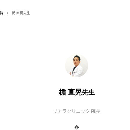
覧
楯 直晃先生
NEW POST
LIFESTYLE
SER
楯 直晃
先生
リアラクリニック 院長